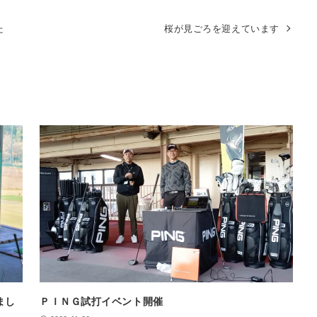
た
桜が見ごろを迎えています
まし
ＰＩＮＧ試打イベント開催